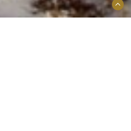
La chevauchée
Les balades insolites à cheval
Durant toute l’année nous vous proposons des balades à
cheval depuis le ranch dans le maquis de Corse du sud pour
rejoindre le bord de mer et partir à la découverte du
patrimoine architectural laissé en héritage par nos ancêtres
bergers ainsi qu’à la rencontre des vestiges du temps de la
préhistoire. Notre cavalerie - de race corse pour la majorité
du troupeau - est adaptée à tous les niveaux et vous